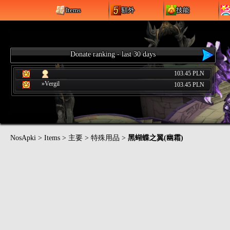
Items
額外
技能
Donate ranking - last 30 days
103.45 PLN
»Vergil
103.45 PLN
NosApki
>
Items
>
主要
>
特殊用品
>
黑蝴蝶之翼(幽霜)