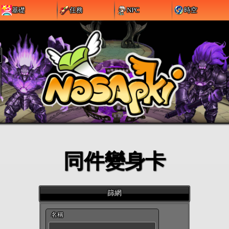
基礎
任務
NPC
時空
同件變身卡
篩網
名稱