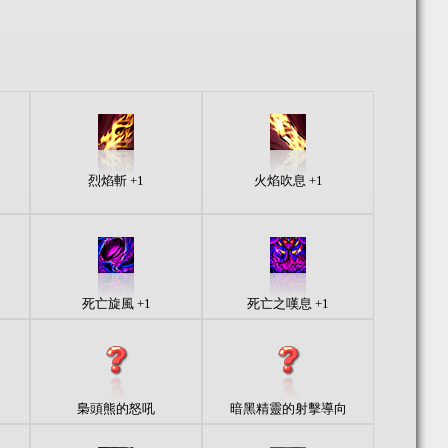
烈焰斬 +1
火焰吹息 +1
死亡旋風 +1
死亡之嘆息 +1
梟頭熊的怒吼
暗黑精靈的射擊導向