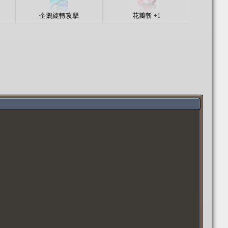
企鵝旋轉攻擊
花瓣斬 +1