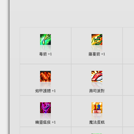
毒箭 +1
藤蔓箭 +1
焰甲護體 +1
壽司派對
幽靈瘟疫 +1
魔法蛋糕