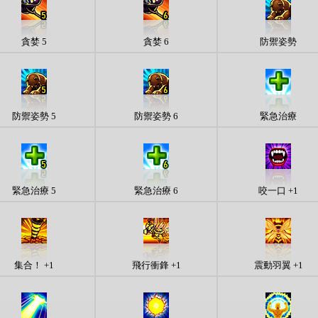
貪婪 5
貪婪 6
防禦姿勢
防禦姿勢 5
防禦姿勢 6
緊急治療
緊急治療 5
緊急治療 6
咬一口 +1
集合！ +1
飛行衝鋒 +1
震動羽翼 +1