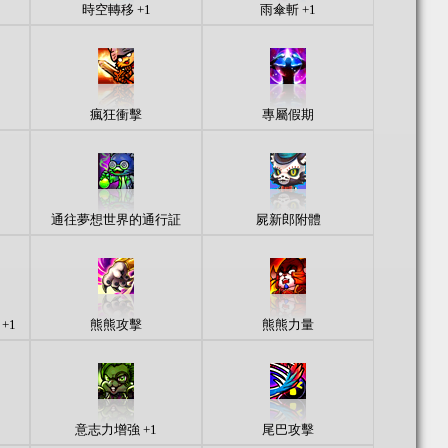
時空轉移 +1
雨傘斬 +1
瘋狂衝擊
專屬假期
通往夢想世界的通行証
屍新郎附體
 +1
熊熊攻擊
熊熊力量
意志力增強 +1
尾巴攻擊