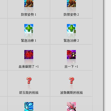
防禦姿勢 1
防禦姿勢 2
緊急治療 1
緊急治療 2
血液爆開了 +1
吉一下 +1
碧玉龍的祝福
波魯圖斯的祝福