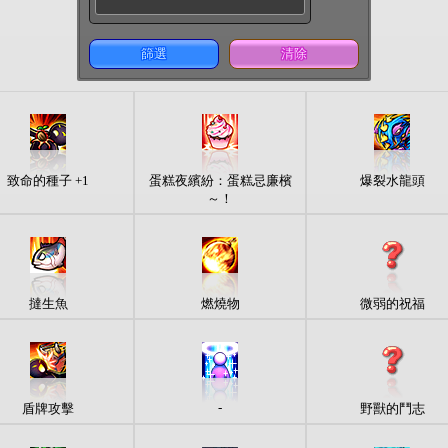
篩選
清除
致命的種子 +1
蛋糕夜繽紛：蛋糕忌廉檳
爆裂水龍頭
～！
撻生魚
燃燒物
微弱的祝福
-
盾牌攻擊
野獸的鬥志