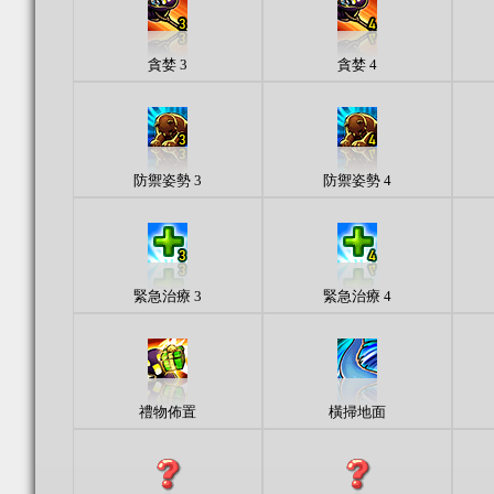
貪婪 3
貪婪 4
防禦姿勢 3
防禦姿勢 4
緊急治療 3
緊急治療 4
禮物佈置
橫掃地面