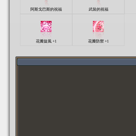
阿斯戈巴斯的祝福
武裝的祝福
花瓣旋風 +1
花瓣防禦 +1