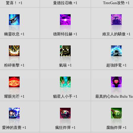
驚喜！ +1
曼德拉召喚 +1
TreeGun攻勢 +1
幽靈吹息 +1
德斯特拉赫 +1
維京人的驕傲 +1
粉碎衝擊 +1
氣喘 +1
超強靜電 +1
耀眼光芒 +1
貓星人小手 +1
最真的心Bulu Bulu Ya
愛神的直覺 +1
瘋狂炸彈 +1
腐蝕炸彈 +1