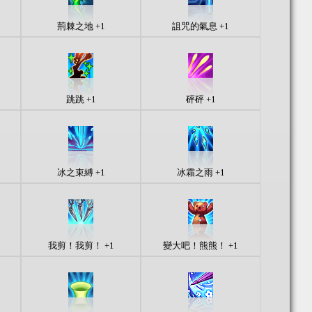
荊棘之地 +1
詛咒的氣息 +1
跳跳 +1
砰砰 +1
冰之束縛 +1
冰霜之雨 +1
我剪！我剪！ +1
變大吧！熊熊！ +1