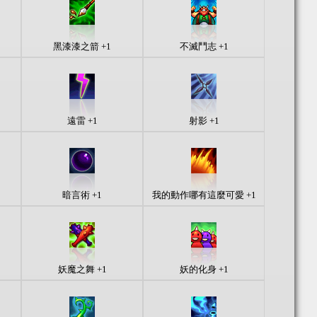
黑漆漆之箭 +1
不滅鬥志 +1
遠雷 +1
射影 +1
暗言術 +1
我的動作哪有這麼可愛 +1
妖魔之舞 +1
妖的化身 +1