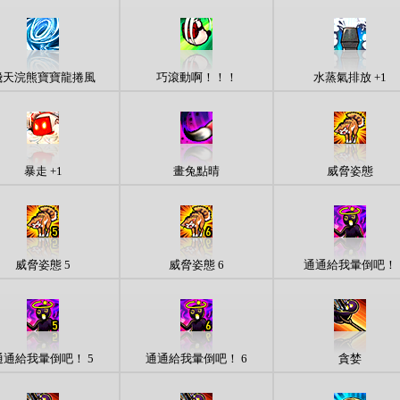
飛天浣熊寶寶龍捲風
巧滾動啊！！！
水蒸氣排放 +1
暴走 +1
畫兔點晴
威脅姿態
威脅姿態 5
威脅姿態 6
通通給我暈倒吧！
通通給我暈倒吧！ 5
通通給我暈倒吧！ 6
貪婪