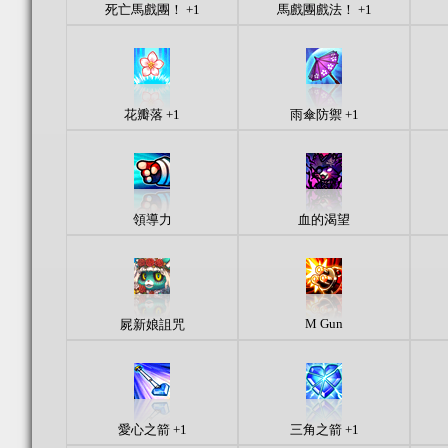
死亡馬戲團！ +1
馬戲團戲法！ +1
花瓣落 +1
雨傘防禦 +1
領導力
血的渴望
M Gun
屍新娘詛咒
愛心之箭 +1
三角之箭 +1