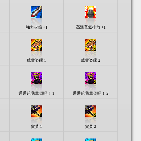
強力火箭 +1
高溫蒸氣排放 +1
威脅姿態 1
威脅姿態 2
通通給我暈倒吧！ 1
通通給我暈倒吧！ 2
貪婪 1
貪婪 2