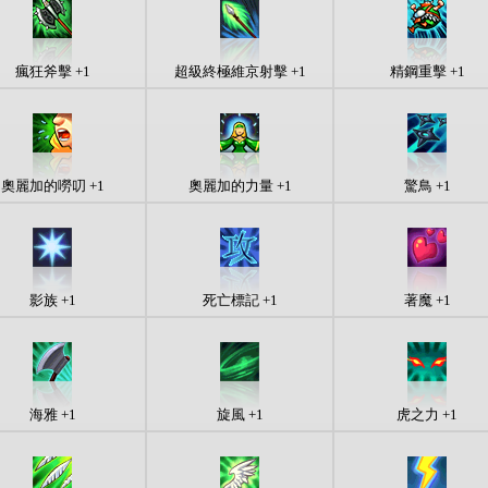
瘋狂斧擊 +1
超級終極維京射擊 +1
精鋼重擊 +1
奧麗加的嘮叨 +1
奧麗加的力量 +1
驚鳥 +1
影族 +1
死亡標記 +1
著魔 +1
海雅 +1
旋風 +1
虎之力 +1