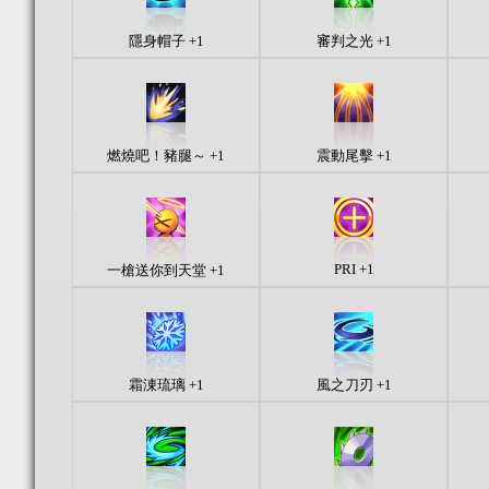
隱身帽子 +1
審判之光 +1
燃燒吧！豬腿～ +1
震動尾擊 +1
PRI +1
一槍送你到天堂 +1
霜涷琉璃 +1
風之刀刃 +1