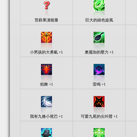
苔蘚果涷能量
巨大的綠色旋風
小男孩的大勇氣 +1
奧麗加的壓力 +1
焰舞 +1
雷鳴 +1
我有九條小尾巴 +1
可愛九尾的尖叫聲 +1