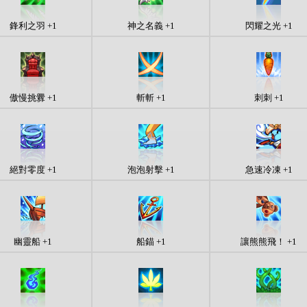
鋒利之羽 +1
神之名義 +1
閃耀之光 +1
傲慢挑釁 +1
斬斬 +1
刺刺 +1
絕對零度 +1
泡泡射擊 +1
急速冷凍 +1
幽靈船 +1
船錨 +1
讓熊熊飛！ +1