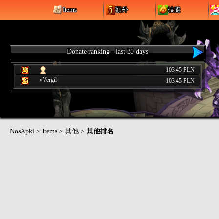
Items
額外
技能
Donate ranking - last 30 days
103.45 PLN
»Vergil
103.45 PLN
NosApki
>
Items
>
其他
>
其他排名