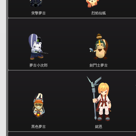
突擊夢古
烈焰仙狐
夢古小次郎
劍鬥士夢古
黑色夢古
妮恩