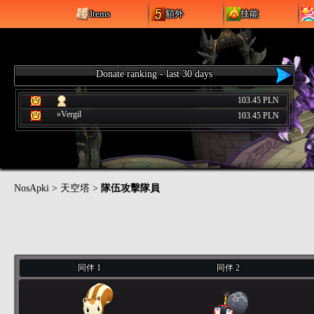
Items
額外
技能
Donate ranking - last 30 days
103.45 PLN
»Vergil
103.45 PLN
NosApki
>
天空塔
>
隊伍攻擊隊員
同伴 1
同伴 2