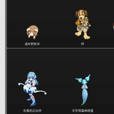
成年野羚羊
哼
失翼的丘比特
天空塔森林精靈