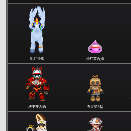
彩虹飛馬
粉紅萊吉姆
機甲夢古貓
布雷諾B型