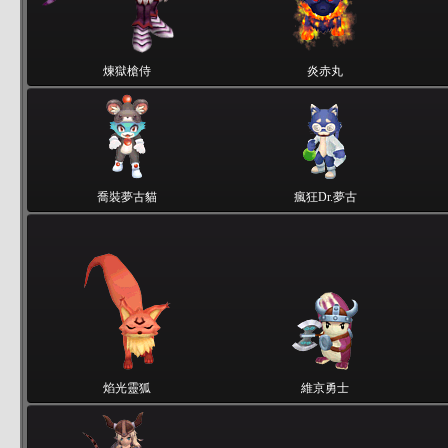
煉獄槍侍
炎赤丸
喬裝夢古貓
瘋狂Dr.夢古
焰光靈狐
維京勇士