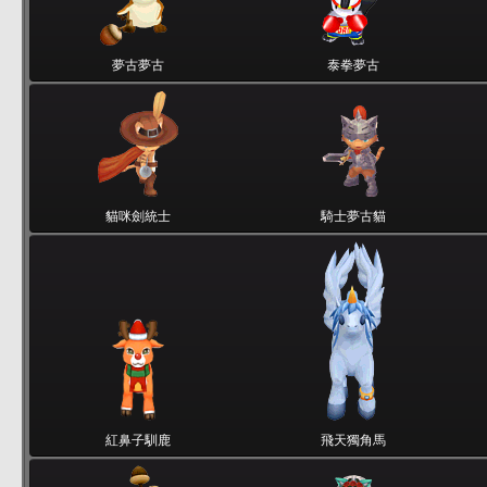
夢古夢古
泰拳夢古
貓咪劍統士
騎士夢古貓
紅鼻子馴鹿
飛天獨角馬