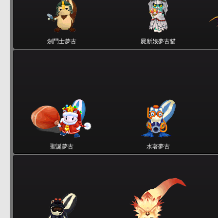
劍鬥士夢古
屍新娘夢古貓
聖誕夢古
水著夢古