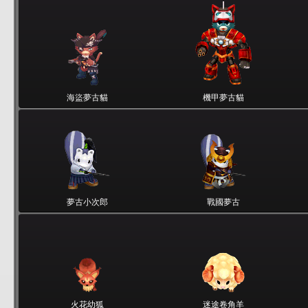
海盜夢古貓
機甲夢古貓
夢古小次郎
戰國夢古
火花幼狐
迷途卷角羊