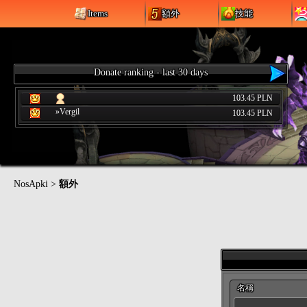
Items
額外
技能
Donate ranking - last 30 days
103.45 PLN
»Vergil
103.45 PLN
NosApki
>
額外
名稱