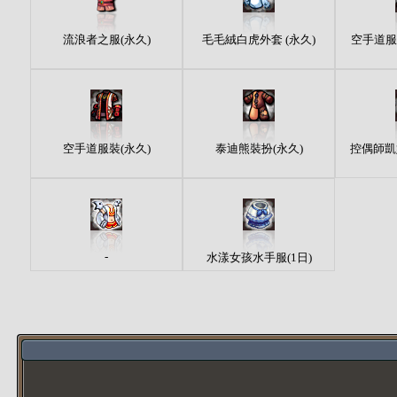
流浪者之服(永久)
毛毛絨白虎外套 (永久)
空手道服裝
空手道服裝(永久)
泰迪熊裝扮(永久)
控偶師凱
-
水漾女孩水手服(1日)