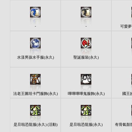
-
-
可愛夢
水漾男孩水手服(永久)
聖誕服裝(永久)
法老王圖坦卡門服飾(永久)
嘩嘩嘩嘩鬼服飾(永久)
國王的
是旦啦恐龍服(永久) (活動)
是旦啦恐龍服(永久)
有骨氣骷髏