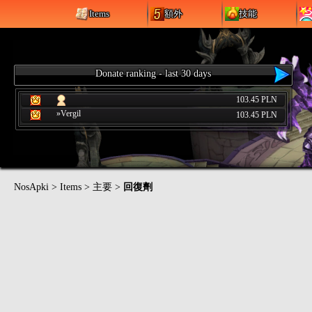
Items
額外
技能
Donate ranking - last 30 days
103.45 PLN
»Vergil
103.45 PLN
NosApki
>
Items
>
主要
>
回復劑