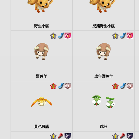
野生小狐
兇殘野生小狐
野羚羊
成年野羚羊
黃色貝諾
跳荳