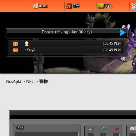
Items
額外
技能
Donate ranking - last 30 days
103.45 PLN
»Vergil
103.45 PLN
NosApki
>
NPC
>
寵物
名稱