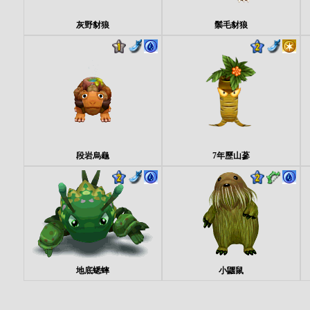
灰野豺狼
鬃毛豺狼
段岩烏龜
7年歷山蔘
地底蟋蟀
小鼴鼠