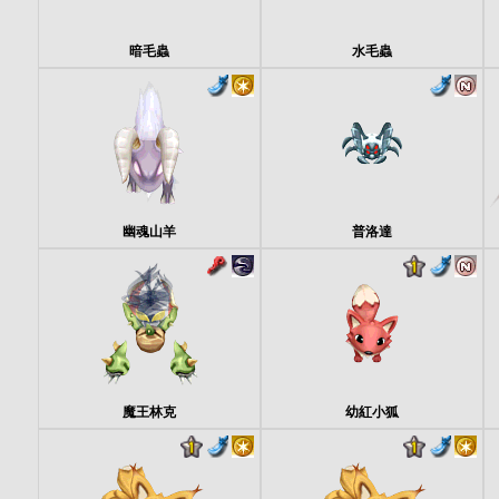
暗毛蟲
水毛蟲
幽魂山羊
普洛達
魔王林克
幼紅小狐