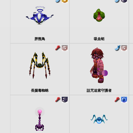
胖熊鳥
吸血蛞
長腿毒蜘蛛
詛咒追索守護者