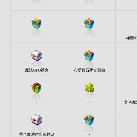
-
-
-
-
[神聖
魔法UFO禮盒
八變寶石夢古寶箱
-
-
黃色魔
-
紫色魔法吉普車禮盒