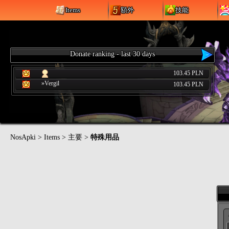
Items
額外
技能
Donate ranking - last 30 days
103.45 PLN
»Vergil
103.45 PLN
NosApki
>
Items
>
主要
>
特殊用品