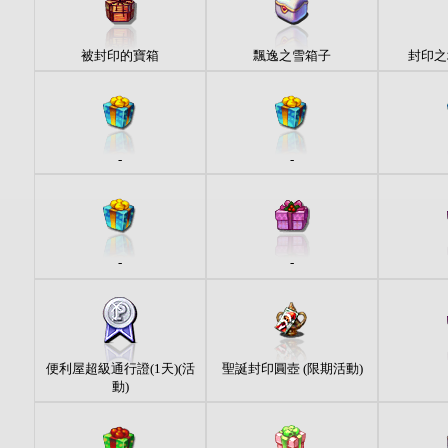
被封印的寶箱
飄逸之雪箱子
封印之
-
-
-
-
便利屋超級通行證(1天)(活
聖誕封印圓壺 (限期活動)
動)