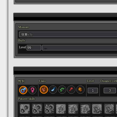
Monster
吱雞 (1)
Buffs
Level
...
Class
Level
Distance [cell
性別
Passive skills
3
12
30
3
12
30
4
15