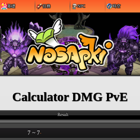
基礎
任務
NPC
時空
Calculator DMG PvE
Result
7 ~ 7
-