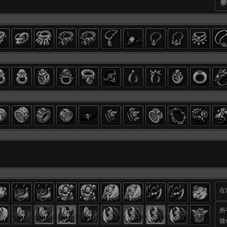
在
所
致