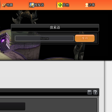
地圖
模擬器
其他
訪客
搜索器
搜尋