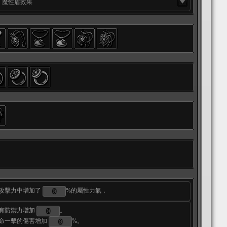
魔性盾效果
攻擊力中增加了
%的屬性力氣．
有防禦力增加
。
命一擊的傷害增加
%。