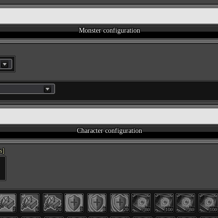
Monster configuration
Character configuration
s]
2
6
20
3
8
20
80
100
80
100