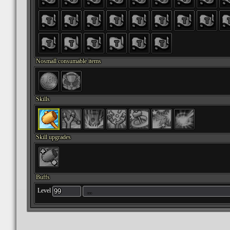
Nosmall consumable items
Skills
Skill upgrades
Buffs
Level
...