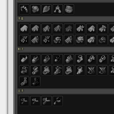
手套
鞋子
左手