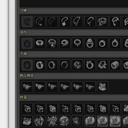
項鍊
戒指
手鐲
飾品雜貨
精靈