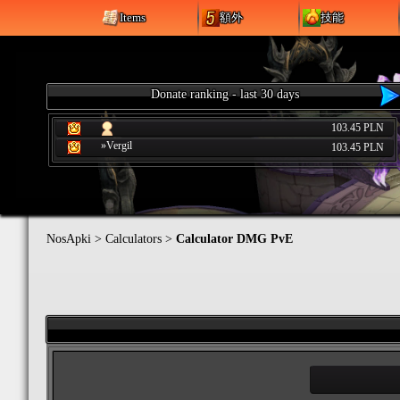
Items
額外
技能
Donate ranking - last 30 days
103.45 PLN
»Vergil
103.45 PLN
NosApki
>
Calculators
>
Calculator DMG PvE