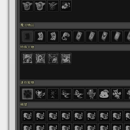
魔法物品
特殊人物
迷你寵物
稱號