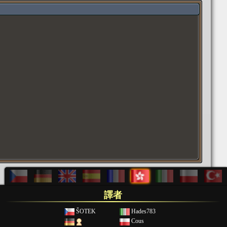
譯者
ŠOTEK
Hades783
Cous