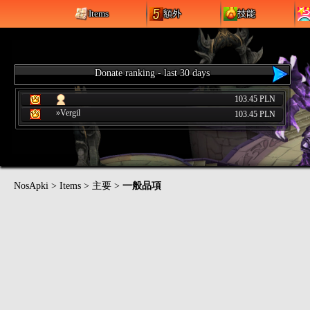
Items
額外
技能
Donate ranking - last 30 days
103.45 PLN
»Vergil
103.45 PLN
NosApki
>
Items
>
主要
>
一般品項