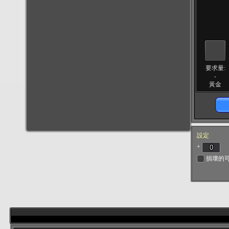
要求量:
-
黃金
設定
+
損壞的可