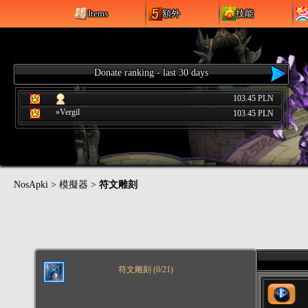
Items
額外
技能
Donate ranking - last 30 days
103.45 PLN
»Vergil
103.45 PLN
NosApki
>
模擬器
>
符文雕刻
符文雕刻 (
0
/21)