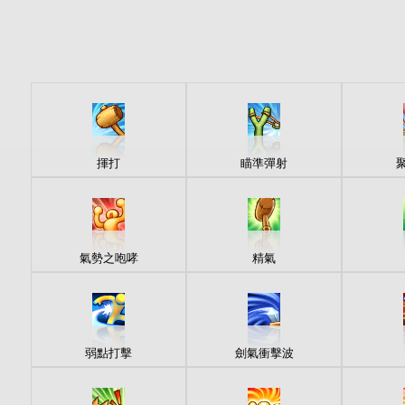
揮打
瞄準彈射
氣勢之咆哮
精氣
弱點打擊
劍氣衝擊波