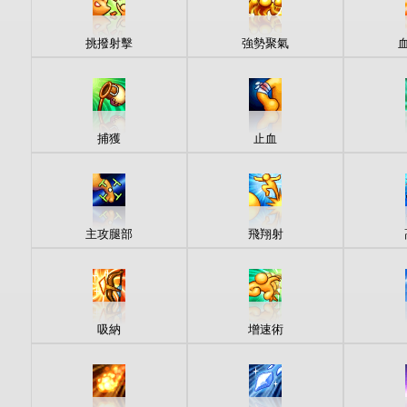
挑撥射擊
強勢聚氣
捕獲
止血
主攻腿部
飛翔射
吸納
增速術