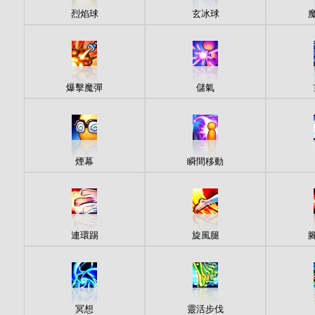
烈焰球
玄冰球
爆擊魔彈
儲氣
煙幕
瞬間移動
連環踢
旋風腿
冥想
靈活步伐