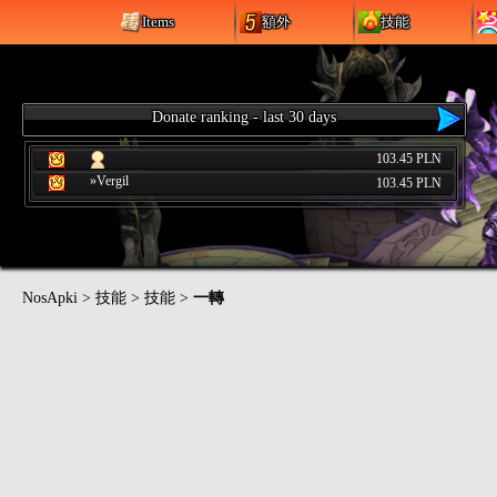
Items
額外
技能
Donate ranking - last 30 days
103.45 PLN
»Vergil
103.45 PLN
NosApki
>
技能
>
技能
>
一轉