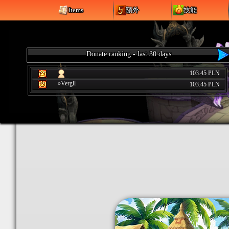
Items
額外
技能
Donate ranking - last 30 days
103.45 PLN
»Vergil
103.45 PLN