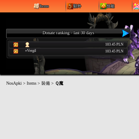
Items
額外
技能
Donate ranking - last 30 days
103.45 PLN
»Vergil
103.45 PLN
NosApki
>
Items
>
裝備
>
Ｑ魔