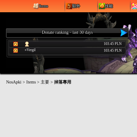
Items
額外
技能
Donate ranking - last 30 days
103.45 PLN
»Vergil
103.45 PLN
NosApki
>
Items
>
主要
>
掉落專用