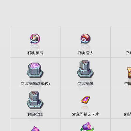
召喚 糜鹿
召喚 雪人
召
封印按鈕(啟動後)
封印按鈕
空
解除按鈕
SP立即補充卡片
純