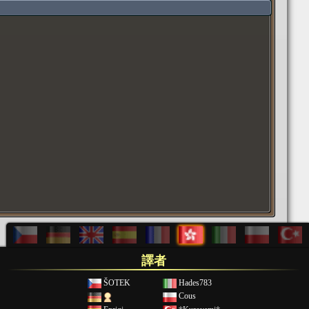
譯者
ŠOTEK
Hades783
Cous