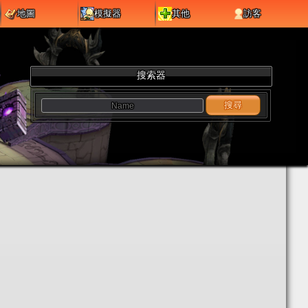
地圖
模擬器
其他
訪客
搜索器
搜尋