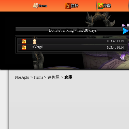
Items
額外
技能
Donate ranking - last 30 days
103.45 PLN
»Vergil
103.45 PLN
NosApki
>
Items
>
迷你屋
>
倉庫