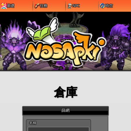
基礎
任務
NPC
時空
倉庫
篩網
名稱