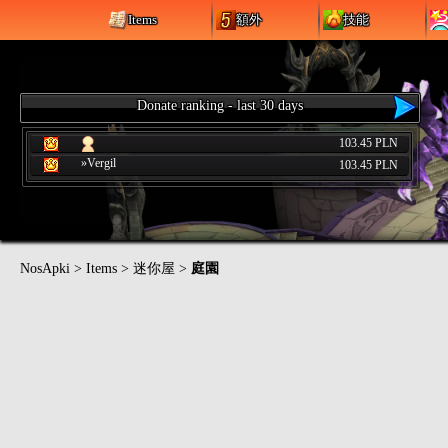
Items
額外
技能
Donate ranking - last 30 days
103.45 PLN
»Vergil
103.45 PLN
NosApki
>
Items
>
迷你屋
>
庭園