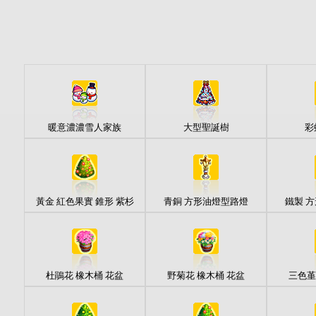
暖意濃濃雪人家族
大型聖誕樹
彩
黃金 紅色果實 錐形 紫杉
青銅 方形油燈型路燈
鐵製 
杜鵑花 橡木桶 花盆
野菊花 橡木桶 花盆
三色堇