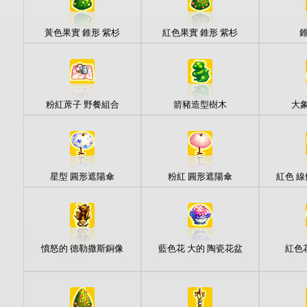
黃色果實 錐形 紫杉
紅色果實 錐形 紫杉
錐
粉紅蓆子 野餐組合
箭豬造型樹木
大
星型 圓形遮陽傘
粉紅 圓形遮陽傘
紅色 線
憤怒的 德勒撒斯銅像
藍色花 大的 陶瓷花盆
紅色花