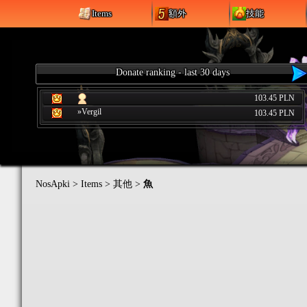
Items
額外
技能
Donate ranking - last 30 days
103.45 PLN
»Vergil
103.45 PLN
NosApki
>
Items
>
其他
>
魚