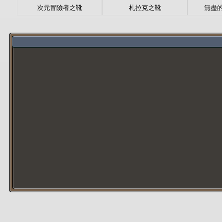
次元冒險者之靴
札拉克之靴
無盡