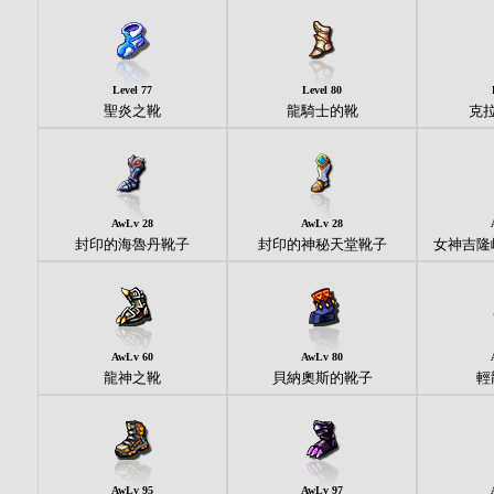
Level 77
Level 80
聖炎之靴
龍騎士的靴
克
AwLv 28
AwLv 28
封印的海魯丹靴子
封印的神秘天堂靴子
女神吉隆
AwLv 60
AwLv 80
龍神之靴
貝納奧斯的靴子
輕
AwLv 95
AwLv 97