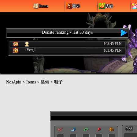
Items
額外
技能
Donate ranking - last 30 days
103.45 PLN
»Vergil
103.45 PLN
NosApki
>
Items
>
裝備
>
鞋子
名稱