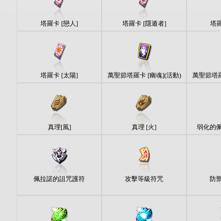
塔羅卡 [戀人]
塔羅卡 [隱遁者]
塔羅
塔羅卡 [太陽]
萬聖節塔羅卡 [幽魂](活動)
萬聖節塔羅
真理[風]
真理 [火]
弱化的
佩拉諾的詛咒護符
攻擊等級符咒
防