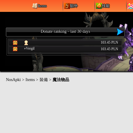
Items
額外
技能
Donate ranking - last 30 days
103.45 PLN
»Vergil
103.45 PLN
NosApki
>
Items
>
裝備
>
魔法物品