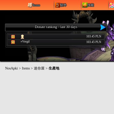
Items
額外
技能
Donate ranking - last 30 days
103.45 PLN
»Vergil
103.45 PLN
NosApki
>
Items
>
迷你屋
>
生產地