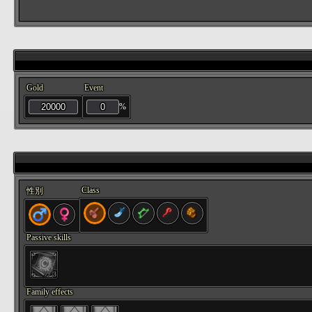
Gold
Event
%
Class
性別
Passive skills
3
Family effects