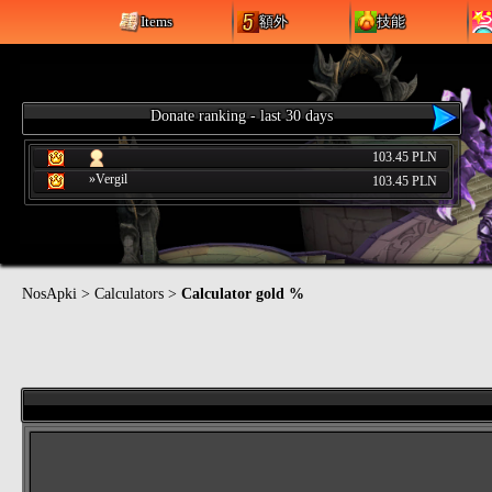
Items
額外
技能
Donate ranking - last 30 days
103.45 PLN
»Vergil
103.45 PLN
NosApki
>
Calculators
>
Calculator gold %