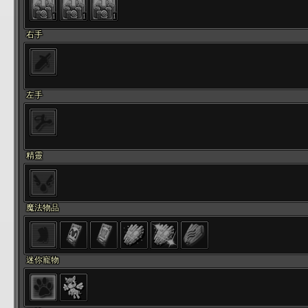
1
1
1
右手
左手
精靈
魔法物品
迷你寵物