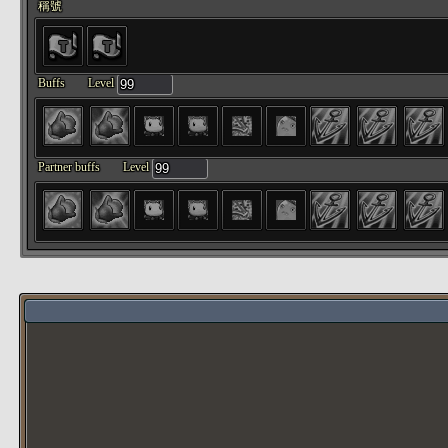
稱號
Buffs
Level
Partner buffs
Level