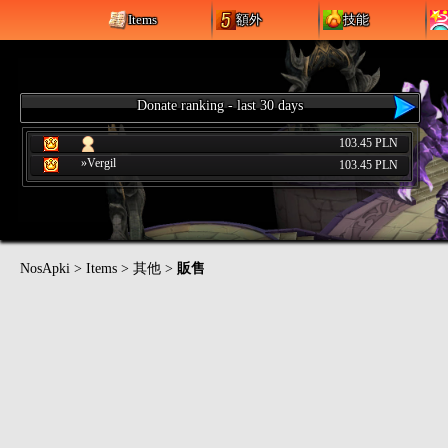
Items
額外
技能
Donate ranking - last 30 days
103.45 PLN
»Vergil
103.45 PLN
NosApki
>
Items
>
其他
>
販售