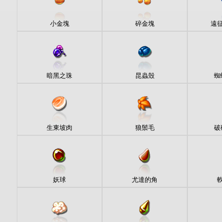
小金塊
碎金塊
遠
暗黑之珠
昆蟲殼
蜘
生東坡肉
狼鬃毛
破
妖球
尤達的角