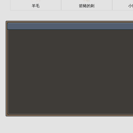
羊毛
箭豬的刺
小