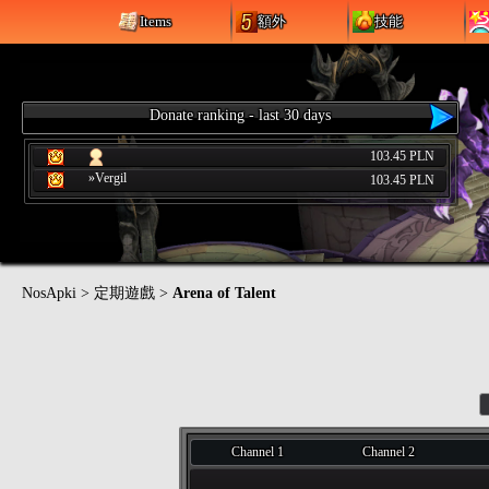
Items
額外
技能
Donate ranking - last 30 days
103.45 PLN
»Vergil
103.45 PLN
NosApki
>
定期遊戲
>
Arena of Talent
Channel 1
Channel 2
-
-