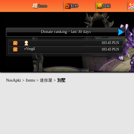
Items
額外
技能
Donate ranking - last 30 days
103.45 PLN
»Vergil
103.45 PLN
NosApki
>
Items
>
迷你屋
>
別墅