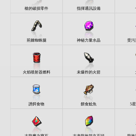
槍的破損零件
指揮通訊設備
荊棘蜘蛛腿
神秘力量水晶
受污
火焰噴射器燃料
未爆炸的火箭
誘餌食物
餵食鯰魚
5
古龍魔力寶石
古老龍族符文石頭
龍族