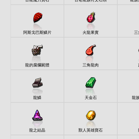
阿斯戈巴斯鱗片
火龍果實
三
龍的腐爛屍體
三角龍肉
龍鱗
天金石
龍
龍之結晶
獸人英雄寶石