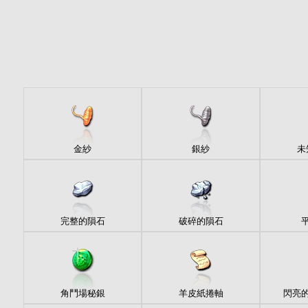
金紗
銀紗
未
完整的隕石
破碎的隕石
角鬥場秘銀
羊皮紙捲軸
閃亮