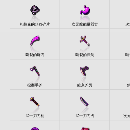
札拉克的頭盔碎片
次元龍能量器官
次
斷裂的鐮刀
斷裂的長劍
斷
投擲手斧
維京斧刃
武士刀刀柄
武士刀刀刃
次