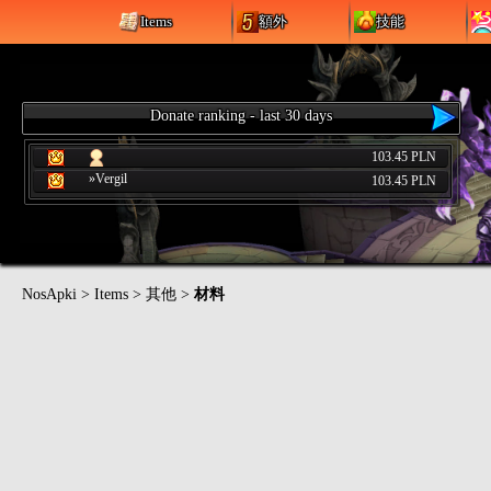
Items
額外
技能
Donate ranking - last 30 days
103.45 PLN
»Vergil
103.45 PLN
NosApki
>
Items
>
其他
>
材料