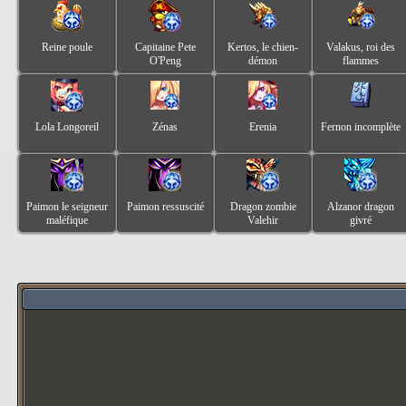
Reine poule
Capitaine Pete
Kertos, le chien-
Valakus, roi des
O'Peng
démon
flammes
Lola Longoreil
Zénas
Erenia
Fernon incomplète
Paimon le seigneur
Paimon ressuscité
Dragon zombie
Alzanor dragon
maléfique
Valehir
givré