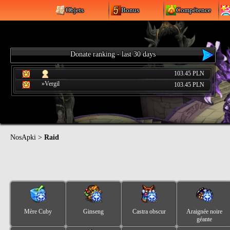
Objets
Bonus
Compétence
Donate ranking - last 30 days
103.45 PLN
»Vergil
103.45 PLN
NosApki
>
Raid
Mère Cuby
Ginseng
Castra obscur
Araignée noire
géante