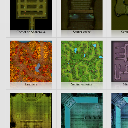
Cachot de Shanera -4
Sentier caché
Sent
Érablière
Sentier envoûté
Min