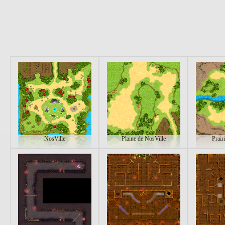
NosVille
Plaine de NosVille
Prair