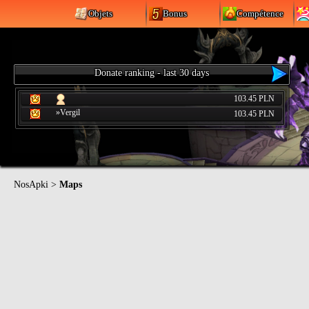
Objets
Bonus
Compétence
Donate ranking - last 30 days
103.45 PLN
»Vergil
103.45 PLN
NosApki
>
Maps