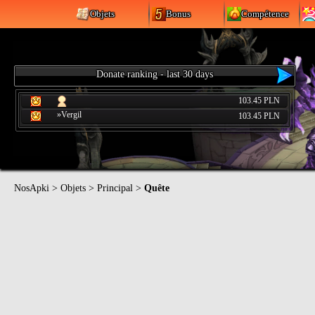
Objets
Bonus
Compétence
Donate ranking - last 30 days
103.45 PLN
»Vergil
103.45 PLN
NosApki
>
Objets
>
Principal
>
Quête