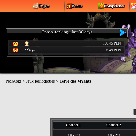
Objets
Bonus
Compétence
Donate ranking - last 30 days
103.45 PLN
»Vergil
103.45 PLN
NosApki
>
Jeux périodiques
>
Terre des Vivants
Channel 1
Channel 2
0:00
-
2:00
0:00
-
2:00