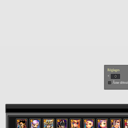
Réglages
+
Âme détrui