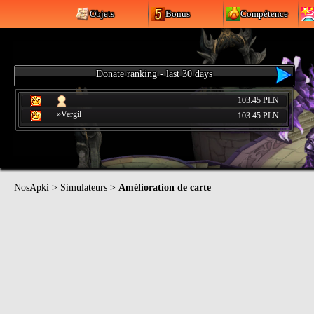
Objets
Bonus
Compétence
Donate ranking - last 30 days
103.45 PLN
»Vergil
103.45 PLN
NosApki
>
Simulateurs
>
Amélioration de carte