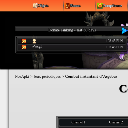
Objets
Bonus
Compétence
Donate ranking - last 30 days
103.45 PLN
»Vergil
103.45 PLN
NosApki
>
Jeux périodiques
>
Combat instantané d’Asgobas
C
Channel 1
Channel 2