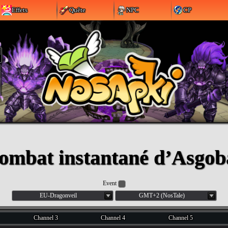
Effets
Quête
NPC
CP
ombat instantané d’Asgob
Event
EU-Dragonveil
GMT+2 (NosTale)
Channel 3
Channel 4
Channel 5