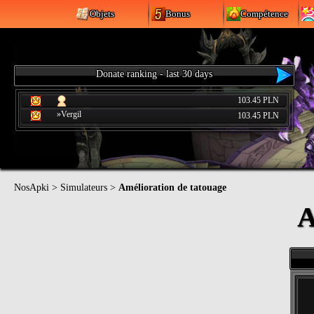
Objets
Bonus
Compétence
Donate ranking - last 30 days
103.45 PLN
»Vergil
103.45 PLN
NosApki
>
Simulateurs
>
Amélioration de tatouage
A