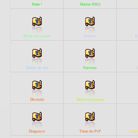
Rrrrr !
Maître BBQ
Vol
Pierre ancestrale
Poltron
R
Diable de feu
Parvenu
Divinité
Héros rayonnant
Dragonyx
Titan du PvP
Lége