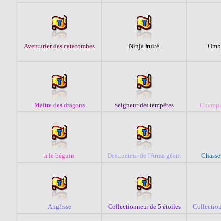
Aventurier des catacombes
Ninja fruité
Ombr
Maitre des dragons
Seigneur des tempêtes
Champi
a le béguin
Destructeur de l'Arma géant
Chasseu
Anglisse
Collectionneur de 5 étoiles
Collection