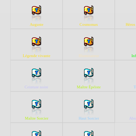
Auguste
Cosmomax
Héros 
Légende vivante
Illuminateur
In
Ceinture noire
Maître Épéiste
T
Maître Sorcier
Haut Sorcier
Abr