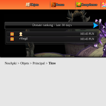
Objets
Bonus
Compétence
Donate ranking - last 30 days
103.45 PLN
»Vergil
103.45 PLN
NosApki
>
Objets
>
Principal
>
Titre