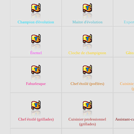
Champion d'évolution
Maitre d'évolution
Expert
Éternel
Cloche de champignon
Gâte
Faburlesque
Chef étoilé (poêlées)
Cuisinie
(
Chef étoilé (grillades)
Cuisinier professionnel
Assistant-cu
(grillades)