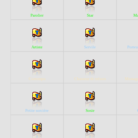
Parolier
Star
Ma
Artiste
Servile
Porteu
Corrompu
Chasseur de trésors
Message
Petite sorcière
Sosie