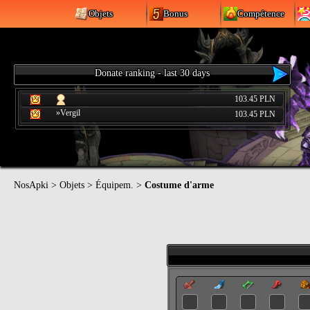
Objets
Bonus
Compétence
Donate ranking - last 30 days
103.45 PLN
»Vergil
103.45 PLN
NosApki
>
Objets
>
Équipem.
>
Costume d'arme