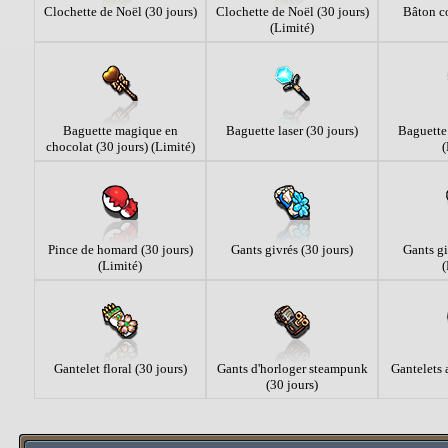
Clochette de Noël (30 jours)
Clochette de Noël (30 jours)
Bâton co
(Limité)
Baguette magique en
Baguette laser (30 jours)
Baguette 
chocolat (30 jours) (Limité)
(
Pince de homard (30 jours)
Gants givrés (30 jours)
Gants gi
(Limité)
(
Gantelet floral (30 jours)
Gants d'horloger steampunk
Gantelets 
(30 jours)