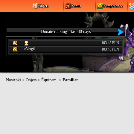
Objets
Bonus
Compétence
Donate ranking - last 30 days
103.45 PLN
»Vergil
103.45 PLN
NosApki
>
Objets
>
Équipem.
>
Familier