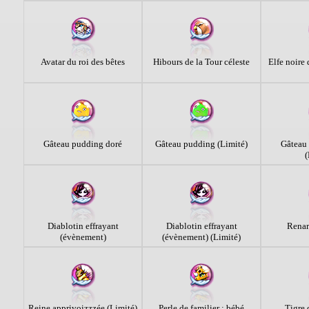
Avatar du roi des bêtes
Hibours de la Tour céleste
Elfe noire 
Gâteau pudding doré
Gâteau pudding (Limité)
Gâteau
(
Diablotin effrayant
Diablotin effrayant
Renar
(évènement)
(évènement) (Limité)
Reine apprivoizzzée (Limité)
Perle de familier : bébé
Tigre 