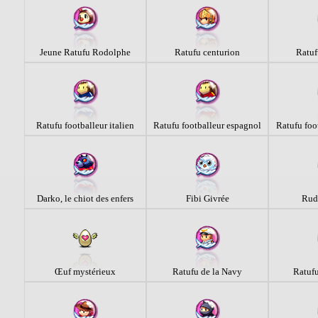
Jeune Ratufu Rodolphe
Ratufu centurion
Ratu
Ratufu footballeur italien
Ratufu footballeur espagnol
Ratufu foo
Darko, le chiot des enfers
Fibi Givrée
Rud
Œuf mystérieux
Ratufu de la Navy
Ratufu