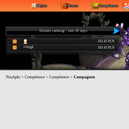
Objets
Bonus
Compétence
Donate ranking - last 30 days
103.45 PLN
»Vergil
103.45 PLN
NosApki
>
Compétence
>
Compétence
>
Compagnon