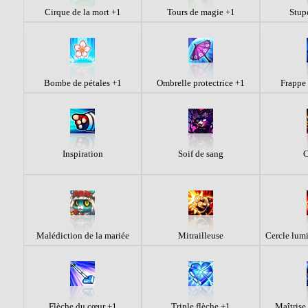
Cirque de la mort +1
Tours de magie +1
Stup
Bombe de pétales +1
Ombrelle protectrice +1
Frappe 
Inspiration
Soif de sang
C
Malédiction de la mariée
Mitrailleuse
Cercle lum
Flèche du cœur +1
Triple flèche +1
Maîtrise 