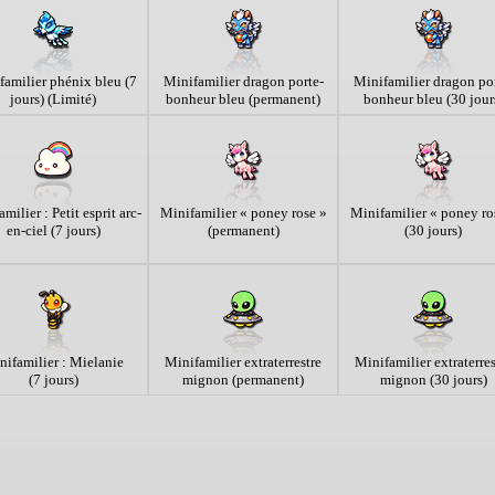
familier phénix bleu (7
Minifamilier dragon porte-
Minifamilier dragon por
jours) (Limité)
bonheur bleu (permanent)
bonheur bleu (30 jour
milier : Petit esprit arc-
Minifamilier « poney rose »
Minifamilier « poney ro
en-ciel (7 jours)
(permanent)
(30 jours)
nifamilier : Mielanie
Minifamilier extraterrestre
Minifamilier extraterres
(7 jours)
mignon (permanent)
mignon (30 jours)