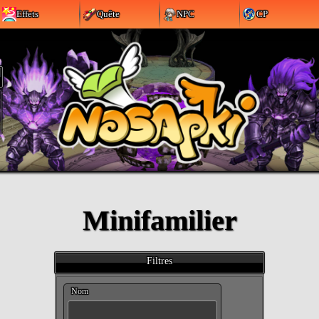
Effets
Quête
NPC
CP
Minifamilier
Filtres
Nom