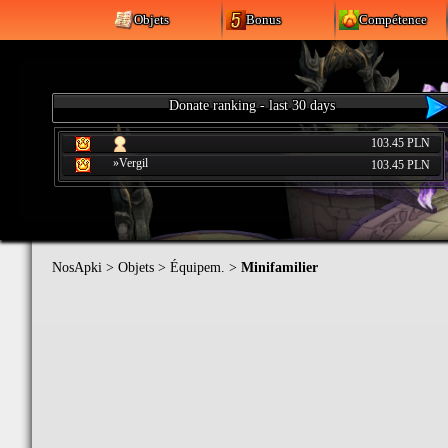
Objets
Bonus
Compétence
Donate ranking - last 30 days
103.45 PLN
»Vergil
103.45 PLN
NosApki
>
Objets
>
Équipem.
>
Minifamilier