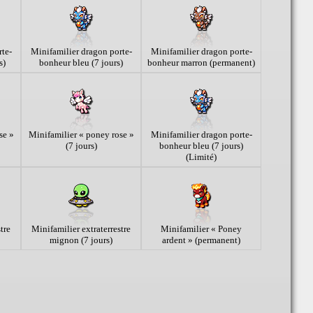
te-
Minifamilier dragon porte-
Minifamilier dragon porte-
s)
bonheur bleu (7 jours)
bonheur marron (permanent)
se »
Minifamilier « poney rose »
Minifamilier dragon porte-
(7 jours)
bonheur bleu (7 jours)
(Limité)
tre
Minifamilier extraterrestre
Minifamilier « Poney
mignon (7 jours)
ardent » (permanent)