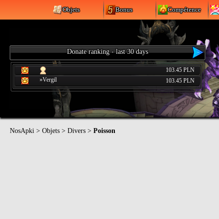
Objets
Bonus
Compétence
Donate ranking - last 30 days
103.45 PLN
»Vergil
103.45 PLN
NosApki
>
Objets
>
Divers
>
Poisson