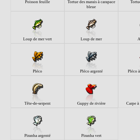
Poisson feuille
Tortue des marais à carapace
Tortu
bleue
Loup de mer vert
Loup de mer
A
Pléco
Pléco argenté
Pléco à
Tête-de-serpent
Guppy de rivière
Carpe à 
Piranha argenté
Piranha vert