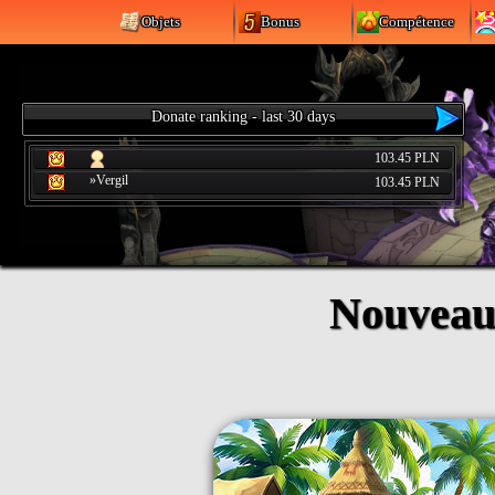
Objets
Bonus
Compétence
Donate ranking - last 30 days
103.45 PLN
»Vergil
103.45 PLN
Nouveaut