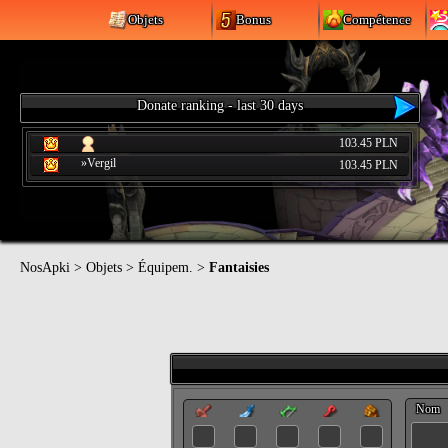
Objets
Bonus
Compétence
Donate ranking - last 30 days
103.45 PLN
»Vergil
103.45 PLN
NosApki
>
Objets
>
Équipem.
>
Fantaisies
Nom