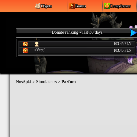
Objets
Bonus
Compétence
Donate ranking - last 30 days
103.45 PLN
»Vergil
103.45 PLN
NosApki
>
Simulateurs
>
Parfum