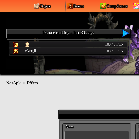
Objets
Bonus
Compétence
Donate ranking - last 30 days
103.45 PLN
»Vergil
103.45 PLN
NosApki
>
Effets
Nom