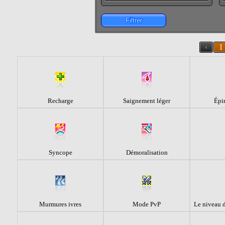
Filtrer
‹
1
Recharge
Saignement léger
Épi
Syncope
Démoralisation
Murmures ivres
Mode PvP
Le niveau d