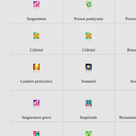
Saignement
Poison paralysant
Poison
Célérité
Célérité
Ritue
Lumière protectrice
Sommeil
Ave
Saignement grave
Inaptitude
Renaissanc