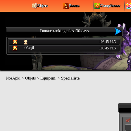
Objets
Bonus
Compétence
Donate ranking - last 30 days
103.45 PLN
»Vergil
103.45 PLN
NosApki
>
Objets
>
Équipem.
>
Spécialiste