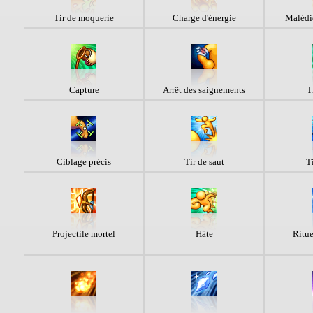
Tir de moquerie
Charge d'énergie
Malédi
Capture
Arrêt des saignements
T
Ciblage précis
Tir de saut
T
Projectile mortel
Hâte
Ritue