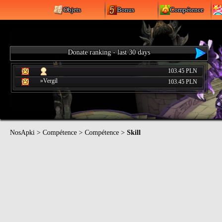
Objets
Bonus
Compétence
Donate ranking - last 30 days
103.45 PLN
»Vergil
103.45 PLN
NosApki
>
Compétence
>
Compétence
>
Skill