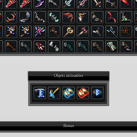
Objets utilisables
Bonus