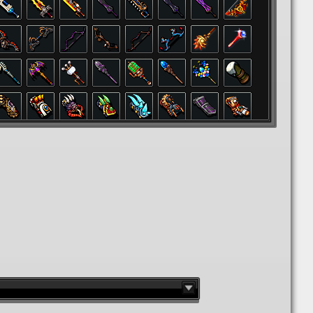
+20
+21
Total
0
0
0