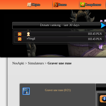
Objets
Bonus
Compétence
Donate ranking - last 30 days
103.45 PLN
»Vergil
103.45 PLN
NosApki
>
Simulateurs
>
Graver une rune
Graver une rune (
0
/21)