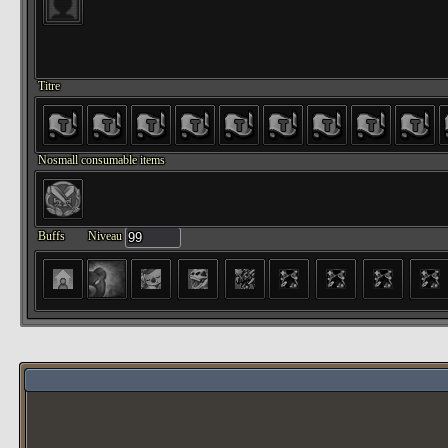
Titre
Nosmall consumable items
Buffs
Niveau