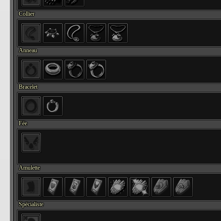
Collier
Anneau
Bracelet
Fée
Amulette
Spécialiste