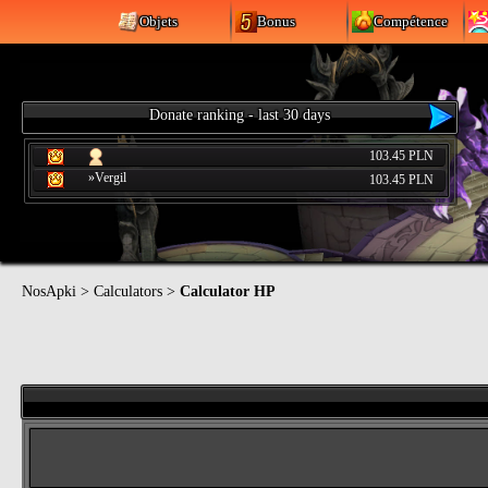
Objets
Bonus
Compétence
Donate ranking - last 30 days
103.45 PLN
»Vergil
103.45 PLN
NosApki
>
Calculators
>
Calculator HP