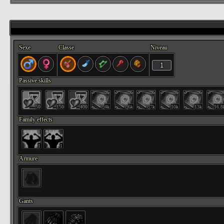
Sexe
Classe
Niveau
Passive skills
50
150
400
4k
6k
7k
10k
13k
16.8
Family effects
1
1
Armure
Gants