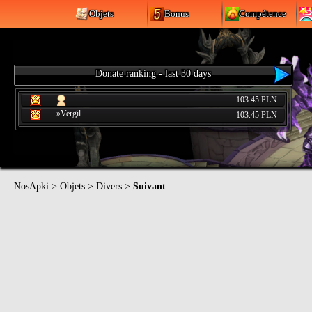
Objets
Bonus
Compétence
Donate ranking - last 30 days
103.45 PLN
»Vergil
103.45 PLN
NosApki
>
Objets
>
Divers
>
Suivant