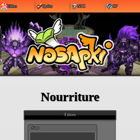
Effets
Quête
NPC
CP
Nourriture
Filtres
Nom