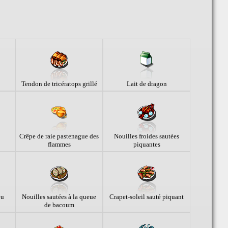
Tendon de tricératops grillé
Lait de dragon
Crêpe de raie pastenague des
Nouilles froides sautées
flammes
piquantes
eu
Nouilles sautées à la queue
Crapet-soleil sauté piquant
de bacoum