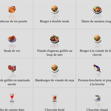
rbecue de roi poulet
Burger à double steak
Darne de saumon rou
Steak de ver
Viande d'agneau grillée au
Burger à la viande de fe
loup de mer
cheval
de grillée en marinade
Hamburger de viande de soja
Poisson-brochette et pir
sucrée
à la broche
Jus de carotte frais
Chocolat froid
Chocolat chaud