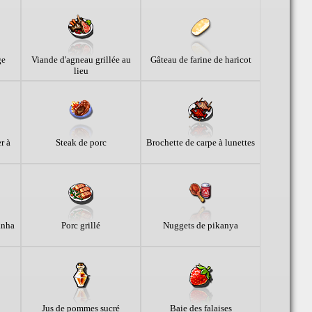
ge
Viande d'agneau grillée au
Gâteau de farine de haricot
lieu
r à
Steak de porc
Brochette de carpe à lunettes
anha
Porc grillé
Nuggets de pikanya
Jus de pommes sucré
Baie des falaises