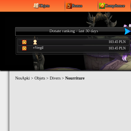
Objets
Bonus
Compétence
Donate ranking - last 30 days
103.45 PLN
»Vergil
103.45 PLN
NosApki
>
Objets
>
Divers
>
Nourriture